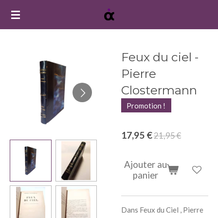
Passer
au
contenu
principal
Feux du ciel -
Pierre
Clostermann
Promotion !
17,95 €
21,95 €
Ajouter au
panier
Dans Feux du Ciel , Pierre