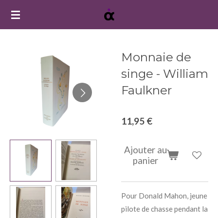
Passer
au
contenu
principal
Monnaie de
singe - William
Faulkner
11,95 €
Ajouter au
panier
Pour Donald Mahon, jeune
pilote de chasse pendant la