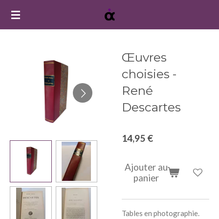
Passer
au
contenu
principal
Œuvres
choisies -
René
Descartes
14,95 €
Ajouter au
panier
Tables en photographie.