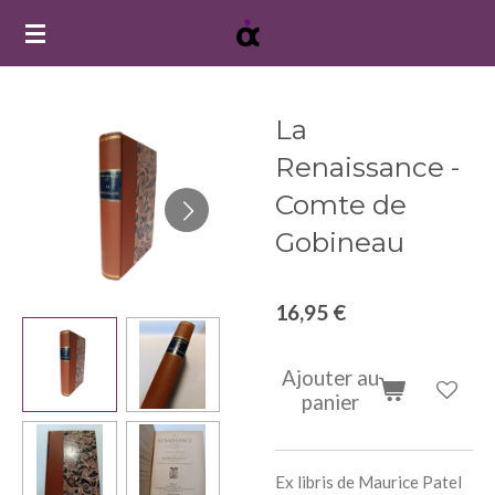
Passer
au
contenu
principal
La
Renaissance -
Comte de
Gobineau
16,95 €
Ajouter au
panier
Ex libris de Maurice Patel