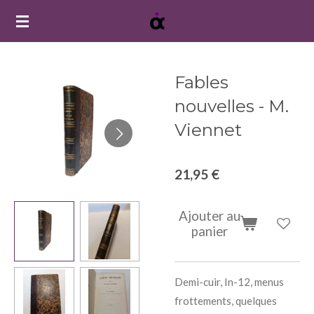
Passer
au
contenu
principal
Fables
nouvelles - M.
Viennet
21,95 €
Ajouter au
panier
Demi-cuir, In-12, menus
frottements, quelques