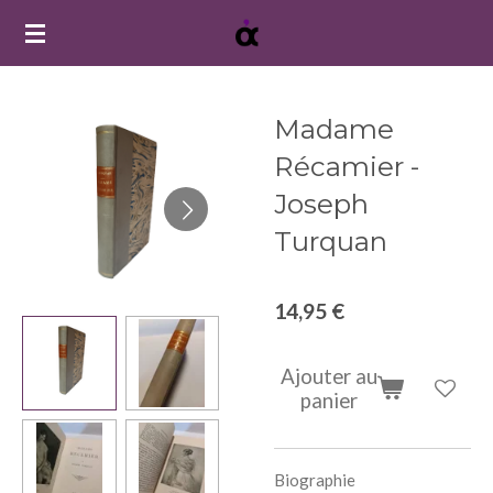
Passer
au
contenu
principal
Madame
Récamier -
Joseph
Turquan
14,95 €
Ajouter au
panier
Biographie