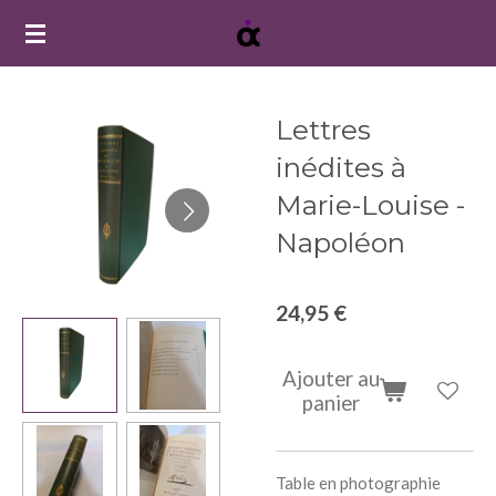
Passer
au
contenu
principal
Lettres
inédites à
Marie-Louise -
Napoléon
24,95 €
Ajouter au
panier
Table en photographie