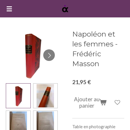
Passer
au
contenu
principal
Napoléon et
les femmes -
Frédéric
Masson
21,95 €
Ajouter au
panier
Table en photographie