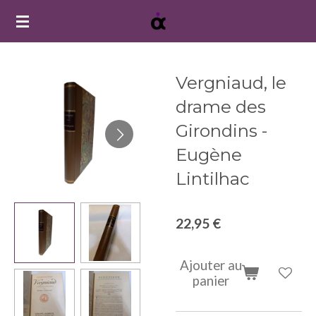
Passer
au
contenu
principal
Vergniaud, le
drame des
Girondins -
Eugène
Lintilhac
22,95 €
Ajouter au
panier