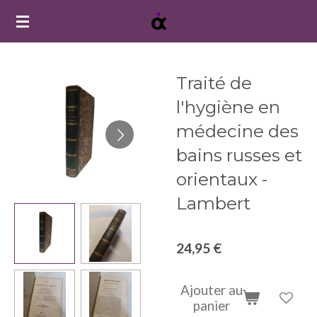
Passer
au
contenu
principal
Traité de
l'hygiène en
médecine des
bains russes et
orientaux -
Lambert
24,95 €
Ajouter au
panier