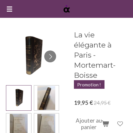
Passer
au
contenu
principal
La vie
élégante à
Paris -
Mortemart-
Boisse
Promotion !
19,95 €
24,95 €
Ajouter au
panier