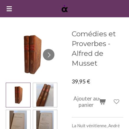
Passer
au
contenu
principal
Comédies et
Proverbes -
Alfred de
Musset
39,95 €
Ajouter au
panier
La Nuit vénitienne, André