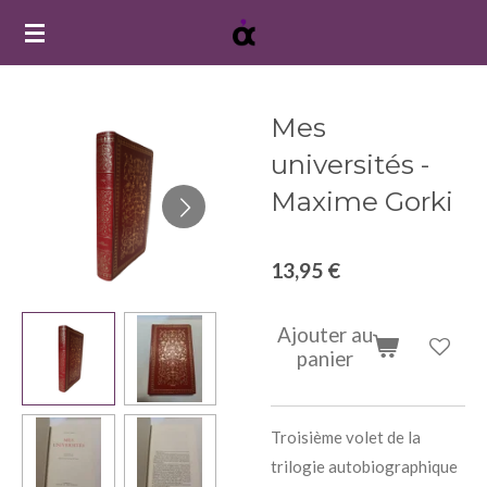
Passer
au
contenu
principal
Mes
universités -
Maxime Gorki
13,95 €
Ajouter au
panier
Troisième volet de la
trilogie autobiographique