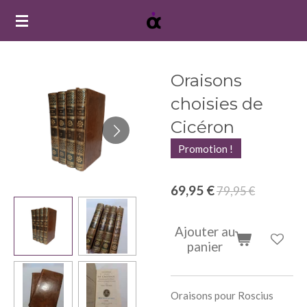
Passer
au
contenu
principal
Oraisons
choisies de
Cicéron
Promotion !
69,95 €
79,95 €
Ajouter au
panier
Oraisons pour Roscius