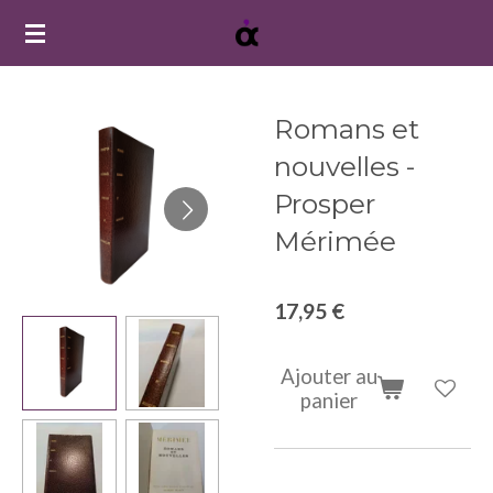
Passer
au
contenu
principal
Romans et
nouvelles -
Prosper
Mérimée
17,95 €
Ajouter au
panier