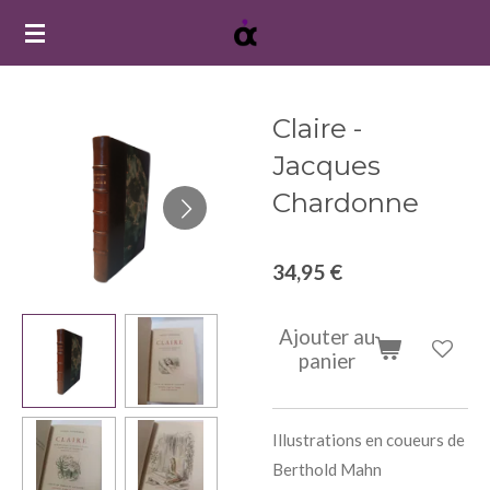
Passer
au
contenu
principal
Claire -
Jacques
Chardonne
34,95 €
Ajouter au
panier
Illustrations en coueurs de
Berthold Mahn