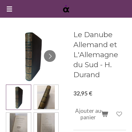
Passer
au
contenu
principal
Le Danube
Allemand et
L'Allemagne
du Sud - H.
Durand
32,95 €
Ajouter au
panier