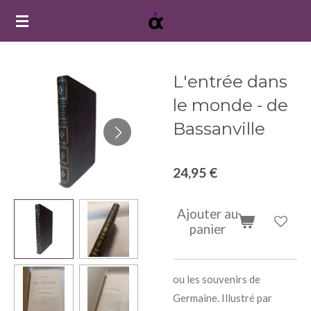
Passer
au
contenu
principal
L'entrée dans
le monde - de
Bassanville
24,95 €
Ajouter au
panier
ou les souvenirs de
Germaine. Illustré par