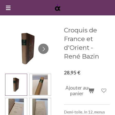
Passer
au
contenu
principal
Croquis de
France et
d'Orient -
René Bazin
28,95 €
Ajouter au
panier
Demi-toile, In 12, menus