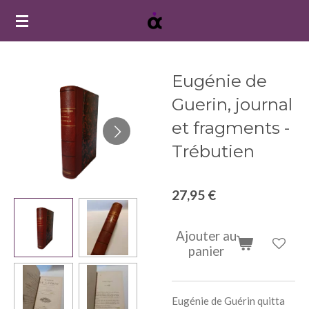
Passer
au
contenu
principal
Eugénie de
Guerin, journal
et fragments -
Trébutien
27,95 €
Ajouter au
panier
‎Eugénie de Guérin quitta