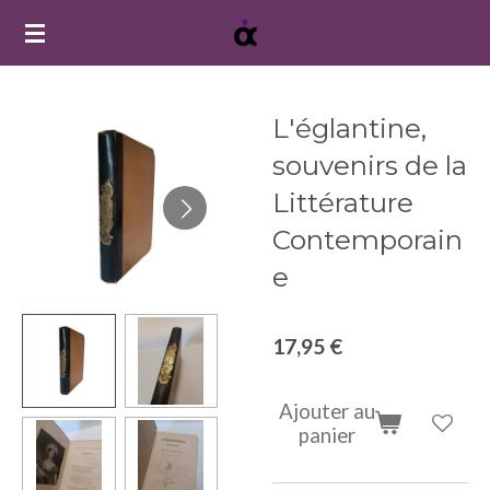
Passer
au
contenu
principal
L'églantine,
souvenirs de la
Littérature
Contemporain
e
17,95 €
Ajouter au
panier