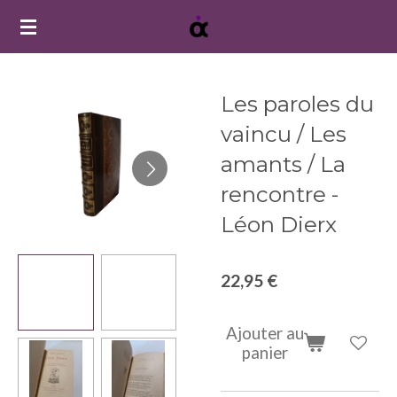
Passer
au
contenu
principal
Les paroles du
vaincu / Les
amants / La
rencontre -
Léon Dierx
22,95 €
Ajouter au
panier