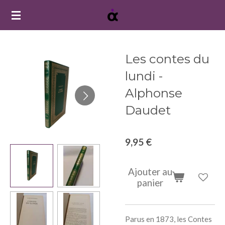
Passer
au
contenu
principal
Les contes du
lundi -
Alphonse
Daudet
9,95 €
Ajouter au
panier
Parus en 1873, les Contes