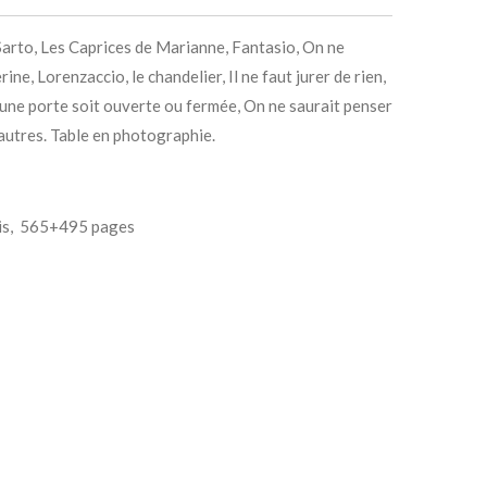
Sarto, Les Caprices de Marianne, Fantasio, On ne
ine, Lorenzaccio, le chandelier, Il ne faut jurer de rien,
u'une porte soit ouverte ou fermée, On ne saurait penser
 autres. Table en photographie.
frais, 565+495 pages