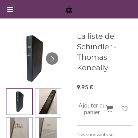
Passer
au
contenu
principal
La liste de
Schindler -
Thomas
Keneally
9,95 €
Ajouter au
panier
"Les survivants se