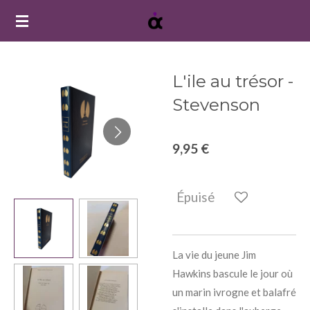
Passer
au
contenu
principal
L'ile au trésor -
Stevenson
9,95 €
Épuisé
La vie du jeune Jim
Hawkins bascule le jour où
un marin ivrogne et balafré