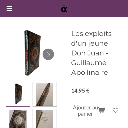
Passer
au
contenu
principal
Les exploits
d'un jeune
Don Juan -
Guillaume
Apollinaire
14,95 €
Ajouter au
panier