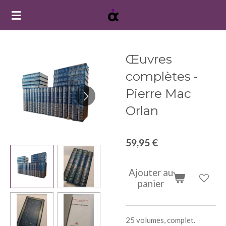
Passer
au
contenu
principal
Œuvres
complètes -
Pierre Mac
Orlan
59,95 €
Ajouter au
panier
25 volumes, complet.