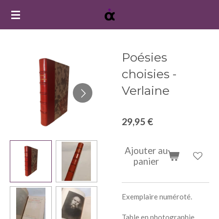
Passer
au
contenu
principal
Poésies
choisies -
Verlaine
29,95 €
Ajouter au
panier
Exemplaire numéroté.
Table en photographie.