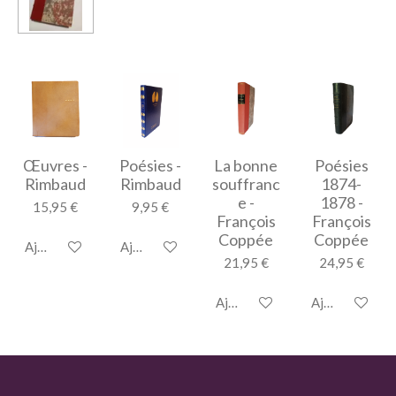
Œuvres -
Poésies -
La bonne
Poésies
Rimbaud
Rimbaud
souffranc
1874-
e -
1878 -
15,95 €
9,95 €
François
François
Coppée
Coppée
Ajouter au panier
Ajouter au panier
21,95 €
24,95 €
Ajouter au panier
Ajouter au pan