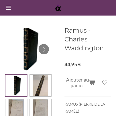
Passer
au
contenu
principal
Ramus -
Charles
Waddington
44,95 €
Ajouter au
panier
RAMUS (PIERRE DE LA
RAMÉE)