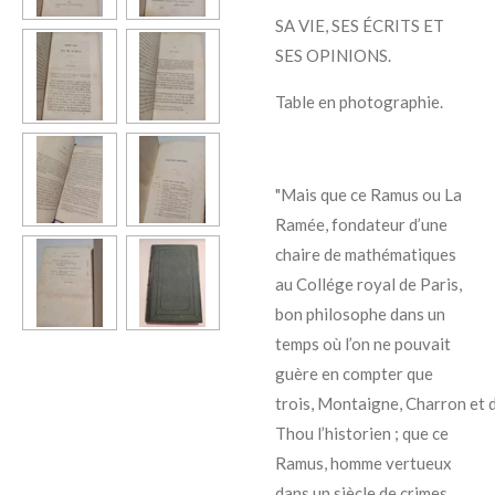
SA VIE, SES ÉCRITS ET
SES OPINIONS.
Table en photographie.
"Mais que ce
Ramus
ou
La
Ramée,
fondateur d’une
chaire de mathématiques
au Collége royal de Paris,
bon philosophe dans un
temps où l’on ne pouvait
guère en compter que
trois,
Montaigne
,
Charron
et
Thou
l’historien ; que ce
Ramus, homme vertueux
dans un siècle de crimes,