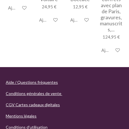
avec plan
24,95 €
12,95 €
Ajouter au panier
de Paris,
gravures,
Ajouter au panier
Ajouter au panier
manuscrit
s,...
124,95 €
Ajouter au pan
Aide / Questions fréquentes
Conditions générales de vente
CGV Cartes cadeaux digitales
Mentions légales
Conditions d'utilisation