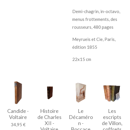
Demi-chagrin, in-octavo,
menus frottements, des
rousseurs, 480 pages
Meyrueis et Cie, Paris,
édition 1855
22x15 cm
Candide -
Histoire
Le
Les
Voltaire
de Charles
Décaméro
escripts
XII -
n -
de Villon,
34,95 €
Voltaire
Boccace
coffrets