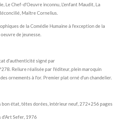
Vie, Le Chef-d'Oeuvre inconnu, L'enfant Maudit, La
concilié, Maître Cornelius.
sophiques de la Comédie Humaine à l'exception de la
 oeuvre de jeunesse.
cat d'authenticité signé par
°278. R
eliure réalisée par l'éditeur, plein maroquin
 des ornements à l'or.
Premier plat orné d'un chandelier.
s bon état, têtes dorées, intérieur neuf, 272+256 pages
 d'Art Sefer, 1976