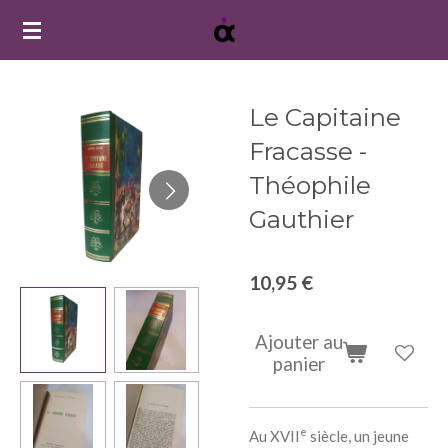
Passer
au
contenu
principal
Le Capitaine
Fracasse -
Théophile
Gauthier
10,95 €
Ajouter au
panier
e
Au XVII
siècle, un jeune