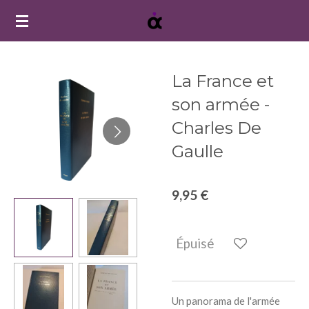
Passer
au
contenu
principal
La France et
son armée -
Charles De
Gaulle
9,95 €
Épuisé
Un panorama de l'armée