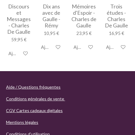
Discours
Dix ans
Mémoires
Trois
et
avec de
d'Espoir -
études -
Messages
Gaulle -
Charles de
Charles
- Charles
Rémy
Gaulle
De Gaulle
De Gaulle
10,95 €
23,95 €
16,95 €
59,95 €
Ajouter au panier
Ajouter au panier
Ajouter au pan
Ajouter au panier
Aide / Questions fréquentes
Conditions générales de vente
CGV Cartes cadeaux digitales
Mentions légales
Conditions d'utilisation