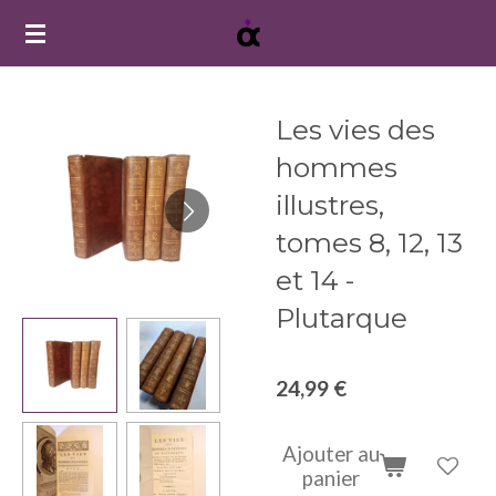
Passer
au
contenu
principal
Les vies des
hommes
illustres,
tomes 8, 12, 13
et 14 -
Plutarque
24,99 €
Ajouter au
panier