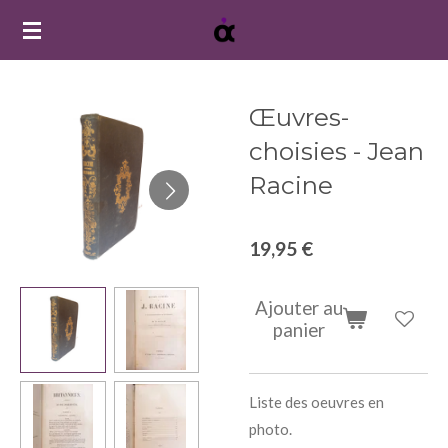
Passer
au
contenu
principal
Œuvres-
choisies - Jean
Racine
19,95 €
Ajouter au
panier
Liste des oeuvres en
photo.