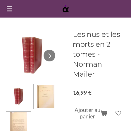
Passer
au
contenu
principal
Les nus et les
morts en 2
tomes -
Norman
Mailer
16,99 €
Ajouter au
panier