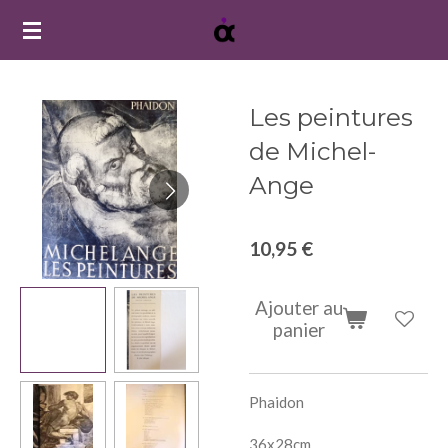
Passer
au
contenu
principal
Les peintures
de Michel-
Ange
10,95 €
Ajouter au
panier
Phaidon
36x28cm