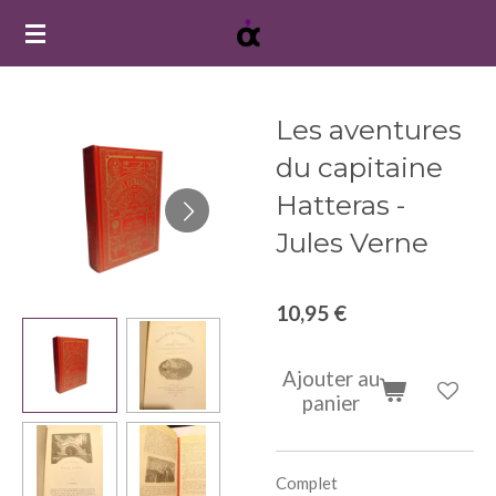
Passer
au
contenu
principal
Les aventures
du capitaine
Hatteras -
Jules Verne
10,95 €
Ajouter au
panier
Complet