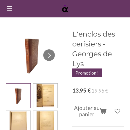
Passer
au
contenu
principal
L'enclos des
cerisiers -
Georges de
Lys
Promotion !
13,95 €
19,95 €
Ajouter au
panier