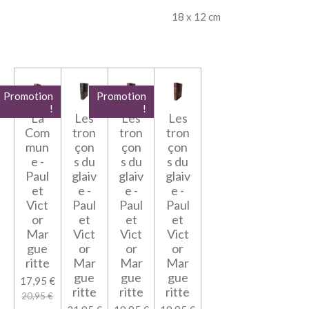
18 x 12 cm
Promotion
Promotion
!
!
La
Les
Les
Les
Com
tron
tron
tron
mun
çon
çon
çon
e -
s du
s du
s du
Paul
glaiv
glaiv
glaiv
et
e -
e -
e -
Vict
Paul
Paul
Paul
or
et
et
et
Mar
Vict
Vict
Vict
gue
or
or
or
ritte
Mar
Mar
Mar
gue
gue
gue
17,95 €
ritte
ritte
ritte
20,95 €