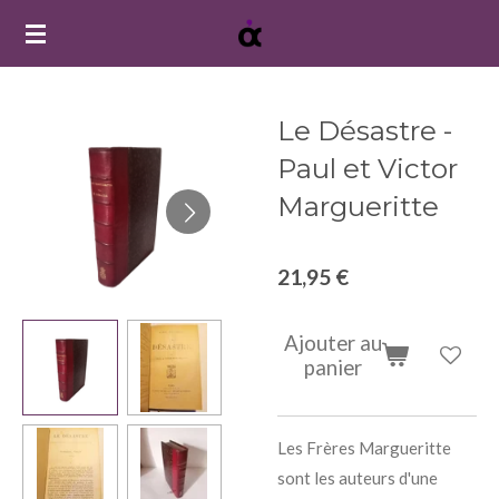
Passer
au
contenu
principal
Le Désastre -
Paul et Victor
Margueritte
21,95 €
Ajouter au
panier
Les Frères Margueritte
sont les auteurs d'une