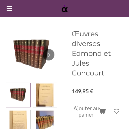
Passer
au
contenu
principal
Œuvres
diverses -
Edmond et
Jules
Goncourt
149,95 €
Ajouter au
panier