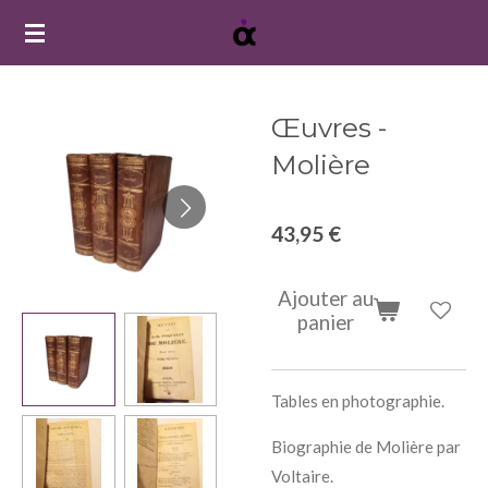
Passer
au
contenu
principal
Œuvres -
Molière
43,95 €
Ajouter au
panier
Tables en photographie.
Biographie de Molière par
Voltaire.