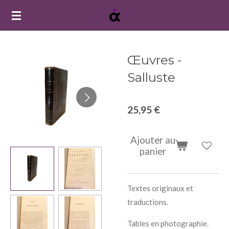
Passer
au
contenu
principal
Œuvres -
Salluste
25,95 €
Ajouter au
panier
Textes originaux et
traductions.
Tables en photographie.