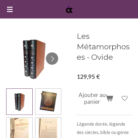
Passer
au
contenu
principal
Les
Métamorphos
es - Ovide
129,95 €
Ajouter au
panier
Légende dorée, légende
des siècles, bible ou génie