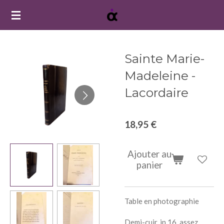
Passer
au
contenu
principal
Sainte Marie-
Madeleine -
Lacordaire
18,95 €
Ajouter au
panier
Table en photographie
Demi-cuir, in 16, assez