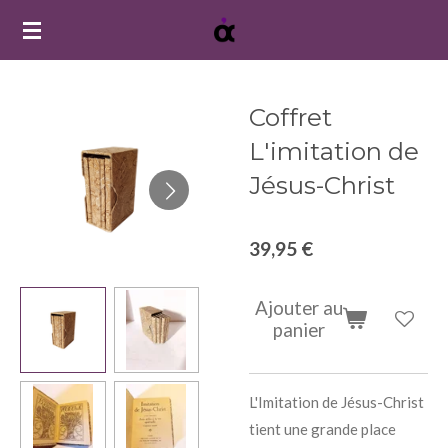
Passer
au
contenu
principal
Coffret
L'imitation de
Jésus-Christ
39,95 €
Ajouter au
panier
L'Imitation de Jésus-Christ
tient une grande place