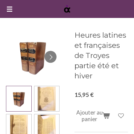
Passer
au
contenu
principal
Heures latines
et françaises
de Troyes
partie été et
hiver
15,95 €
Ajouter au
panier