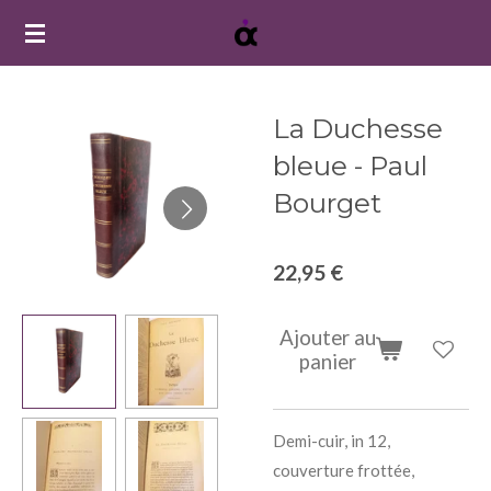
Passer
au
contenu
principal
La Duchesse
bleue - Paul
Bourget
22,95 €
Ajouter au
panier
Demi-cuir, in 12,
couverture frottée,