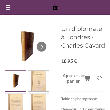
Passer
au
contenu
principal
Un diplomate
à Londres -
Charles Gavard
18,95 €
Ajouter au
panier
Table en photographie
Demi-cuir, in 12, des menus