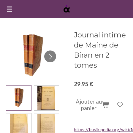
Passer
au
contenu
principal
Journal intime
de Maine de
Biran en 2
tomes
29,95 €
Ajouter au
panier
https://fr.wikipedia.org/wiki